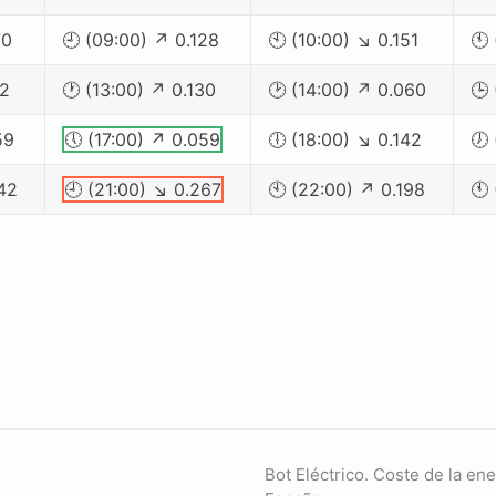
70
🕘 (09:00) ↗ 0.128
🕙 (10:00) ↘ 0.151
🕚 
32
🕐 (13:00) ↗ 0.130
🕑 (14:00) ↗ 0.060
🕒
59
🕔 (17:00) ↗ 0.059
🕕 (18:00) ↘ 0.142
🕖 
42
🕘 (21:00) ↘ 0.267
🕙 (22:00) ↗ 0.198
🕚
Bot Eléctrico. Coste de la en