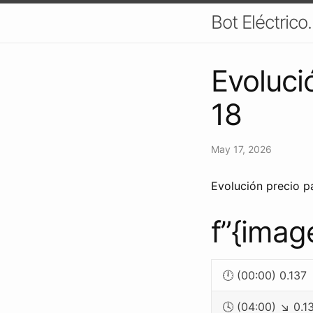
Bot Eléctrico
Evoluci
18
May 17, 2026
Evolución precio pa
f”{imag
🕛 (00:00) 0.137
🕓 (04:00) ↘ 0.1