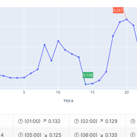
0.267
0.108
5
10
15
20
Hora
🕐 (01:00) ↗ 0.132
🕑 (02:00) ↗ 0.129
🕒
24
🕔 (05:00) ↘ 0.125
🕕 (06:00) ↘ 0.135
🕖