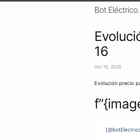
Bot Eléctrico
Evoluci
16
Oct 15, 2025
Evolución precio pa
f”{imag
[@botElectric