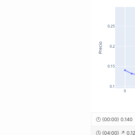
0.25
Precio
0.2
0.15
0.1
0
🕛 (00:00) 0.140
🕓 (04:00) ↗ 0.1