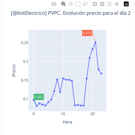
[@botElectrico] PVPC. Evolución precio para el día 2
0.252
0.25
0.2
Precio
0.15
0.082
0.1
0
10
20
Hora