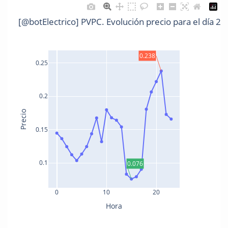
[@botElectrico] PVPC. Evolución precio para el día 2
0.238
0.25
0.2
Precio
0.15
0.1
0.076
0
10
20
Hora